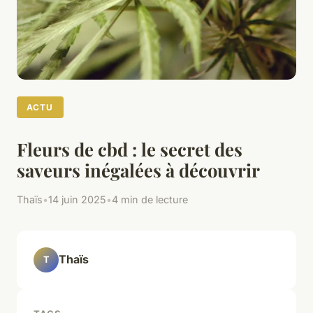
ACTU
Fleurs de cbd : le secret des
saveurs inégalées à découvrir
Thaïs
•
14 juin 2025
•
4 min de lecture
Thaïs
T