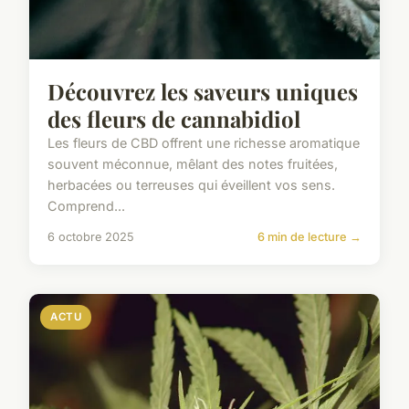
Découvrez les saveurs uniques
des fleurs de cannabidiol
Les fleurs de CBD offrent une richesse aromatique
souvent méconnue, mêlant des notes fruitées,
herbacées ou terreuses qui éveillent vos sens.
Comprend...
6 octobre 2025
6 min de lecture →
ACTU