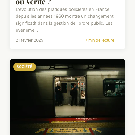
ou Vérité ?
L'évolution des pratiques policières en France
depuis les années 1960 montre un changement
significatif dans la gestion de l'ordre public. Les
événeme...
21 février 2025
7 min de lecture →
SOCIÉTÉ